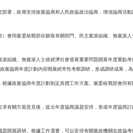
部署，統籌安排政黨協商和人民政協政治協商，增強協商活動
）會同黨委統戰部在聽取有關部門、民主黨派組織、無黨派人
派組織、無黨派人士就經濟社會發展重要問題開展年度重點考
政黨協商年度計劃内容開展經常性考察調研，形成調研成果，為
根據政黨協商年度計劃制定具體工作方案。黨委統戰部會同有
求有關方面意見後，提出年度協商議題安排，形成年度協商計
題開展調研。根據工作需要，可以安排有關黨政機關在政協考